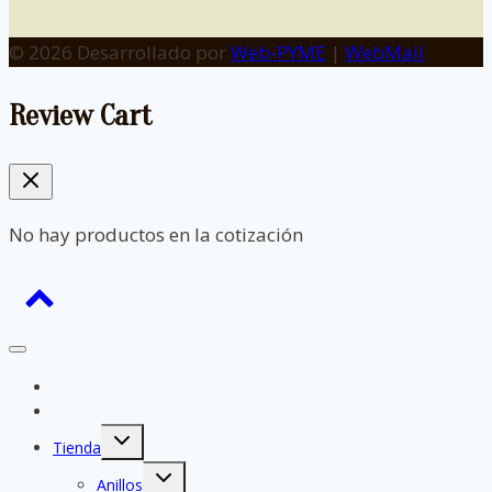
© 2026 Desarrollado por
Web-PYME
|
WebMail
Review Cart
No hay productos en la cotización
Inicio
¿Quiénes somos?
Expand
Tienda
child
menu
Expand
Anillos
child