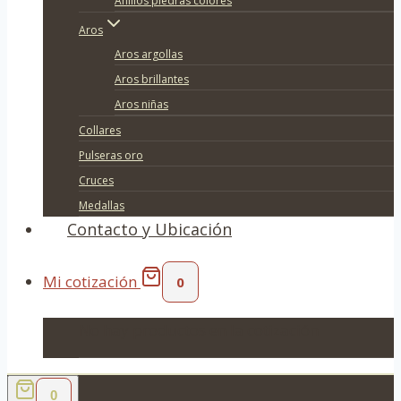
Anillos piedras colores
Aros
Aros argollas
Aros brillantes
Aros niñas
Collares
Pulseras oro
Cruces
Medallas
Contacto y Ubicación
Mi cotización
0
No hay productos en la cotización
0