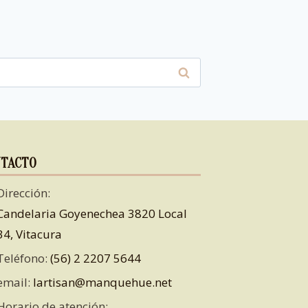
TACTO
Dirección:
Candelaria Goyenechea 3820 Local
34, Vitacura
Teléfono:
(56) 2 2207 5644
email:
lartisan@manquehue.net
Horario de atención: