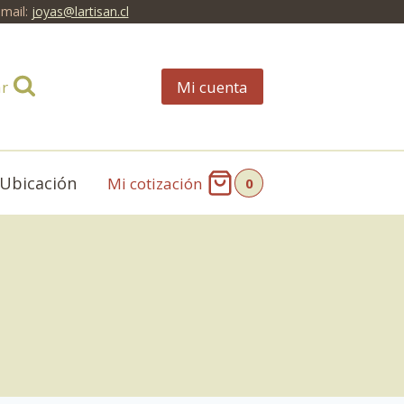
mail:
joyas@lartisan.cl
r
Mi cuenta
 Ubicación
Mi cotización
0