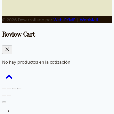
© 2026 Desarrollado por
Web-PYME
|
WebMail
Review Cart
No hay productos en la cotización
Inicio