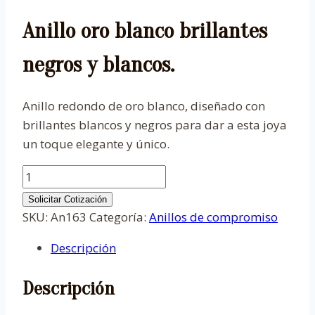
Anillo oro blanco brillantes
negros y blancos.
Anillo redondo de oro blanco, diseñado con
brillantes blancos y negros para dar a esta joya
un toque elegante y único.
Anillo
oro
Solicitar Cotización
blanco
SKU:
An163
Categoría:
Anillos de compromiso
brillantes
Descripción
negros
y
Descripción
blancos.
cantidad