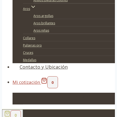
Anillos piedras colores
Aros
Aros argollas
Aros brillantes
Aros niñas
Collares
Pulseras oro
Cruces
Medallas
Contacto y Ubicación
Mi cotización
0
No hay productos en la cotización
0