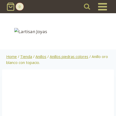
Skip
0
to
content
Home
/
Tienda
/
Anillos
/
Anillos piedras colores
/
Anillo oro
blanco con topacio.