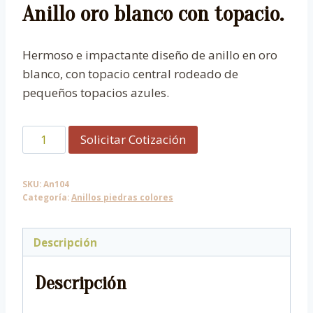
Anillo oro blanco con topacio.
Hermoso e impactante diseño de anillo en oro
blanco, con topacio central rodeado de
pequeños topacios azules.
Anillo
Solicitar Cotización
oro
blanco
SKU:
An104
con
Categoría:
Anillos piedras colores
topacio.
cantidad
Descripción
Descripción