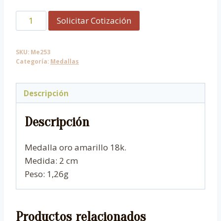
Medalla
Solicitar Cotización
de
Virgen
SKU:
Me253
niña.
Categoría:
Medallas
cantidad
Descripción
Descripción
Medalla oro amarillo 18k.
Medida: 2 cm
Peso: 1,26g
Productos relacionados