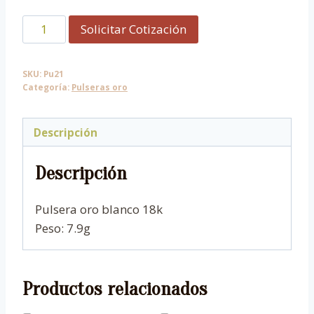
Pulsera
Solicitar Cotización
de
oro
SKU:
Pu21
blanco.
Categoría:
Pulseras oro
cantidad
Descripción
Descripción
Pulsera oro blanco 18k
Peso: 7.9g
Productos relacionados