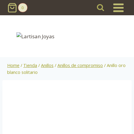
Skip
0
to
content
Home
/
Tienda
/
Anillos
/
Anillos de compromiso
/
Anillo oro
blanco solitario