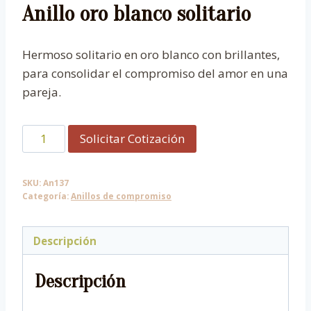
Anillo oro blanco solitario
Hermoso solitario en oro blanco con brillantes,
para consolidar el compromiso del amor en una
pareja.
Anillo
Solicitar Cotización
oro
blanco
SKU:
An137
solitario
Categoría:
Anillos de compromiso
cantidad
Descripción
Descripción