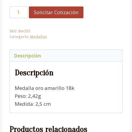
Medalla
Solicitar Cotización
de
Virgen
SKU:
Me252
niña.
Categoría:
Medallas
cantidad
Descripción
Descripción
Medalla oro amarillo 18k
Peso: 2,42g
Medida: 2,5 cm
Productos relacionados